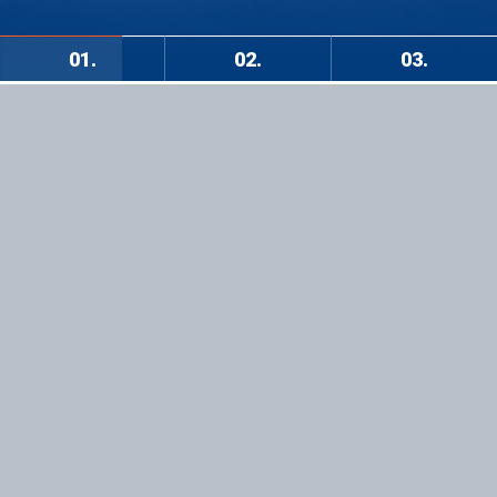
01.
02.
03.
+
O NAS
Jesteśmy firmą, która zapewnia kompleksową obsługę inwestycji
w zakresie projektów:
Źródeł ciepła
(w tym niekonwencjonalnych)
Instalacji grzewczych
Instalacji wentylacyjnych