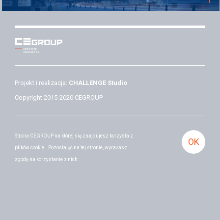
Projekt i realizacja:
CHALLENGE Studio
Copyright 2015-2020 CEGROUP
Strona CEGROUP na której się znajdujesz korzysta z
OK
plików cookie.
Pozostając na tej stronie, wyrażasz
zgodę na korzystanie z nich.